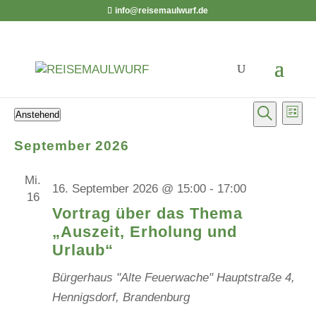
info@reisemaulwurf.de
Verans
Ver
Veranstaltungen
Anstehend
Liste
Ans
Suche
Suche
Datum
Nav
September 2026
und
wählen.
Ansicht
Mi.
Navigat
16. September 2026 @ 15:00
-
17:00
16
Vortrag über das Thema
„Auszeit, Erholung und
Urlaub“
Bürgerhaus "Alte Feuerwache"
Hauptstraße 4,
Hennigsdorf, Brandenburg