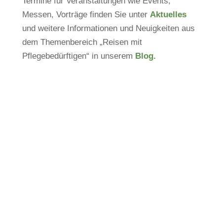
Termine für Veranstaltungen wie Events,
Messen, Vorträge finden Sie unter
Aktuelles
und weitere Informationen und Neuigkeiten aus
dem Themenbereich „Reisen mit
Pflegebedürftigen“ in unserem
Blog.
Neue Reiseangebote
In diesem Jahr erweitern wir unser Angebot.
Geplant sind unter anderem eine Reise für
gehörlose Menschen mit