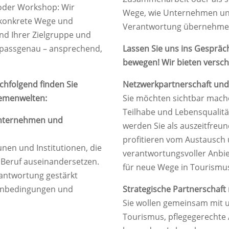
 oder Workshop: Wir
Wege, wie Unternehmen un
n konkrete Wege und
Verantwortung übernehmen
d Ihrer Zielgruppe und
e passgenau – ansprechend,
Lassen Sie uns ins Gespr
bewegen! Wir bieten versch
hfolgend finden Sie
Netzwerkpartnerschaft und 
hemenwelten:
Sie möchten sichtbar mach
Teilhabe und Lebensqualitä
r Unternehmen und
werden Sie als auszeitfre
profitieren vom Austausch u
en und Institutionen, die
verantwortungsvoller Anbie
d Beruf auseinandersetzen.
für neue Wege in Tourismus
rantwortung gestärkt
enbedingungen und
Strategische Partnerschaft
Sie wollen gemeinsam mit 
Tourismus, pflegegerechte