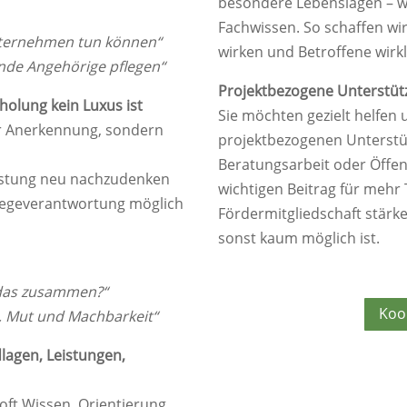
besondere Lebenslagen – wi
Fachwissen. So schaffen wi
Unternehmen tun können“
wirken und Betroffene wirkl
nde Angehörige pflegen“
Projektbezogene Unterstüt
rholung kein Luxus ist
Sie möchten gezielt helfen
r Anerkennung, sondern
projektbezogenen Unterstüt
Beratungsarbeit oder Öffent
astung neu nachzudenken
wichtigen Beitrag für mehr 
flegeverantwortung möglich
Fördermitgliedschaft stärke
sonst kaum möglich ist.
 das zusammen?“
Koo
n, Mut und Machbarkeit“
dlagen, Leistungen,
 oft Wissen, Orientierung