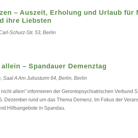
en – Auszeit, Erholung und Urlaub für 
d ihre Liebsten
Carl-Schurz-Str. 53, Berlin
t allein – Spandauer Demenztag
e, Saal A
Am Juliusturm 64, Berlin, Berlin
d nicht allein” informieren der Gerontopsychiatrischen Verbun
. Dezember rund um das Thema Demenz. Im Fokus der Veransta
nd Hilfsangebote in Spandau.