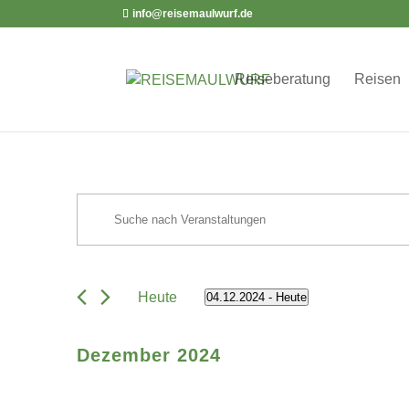
info@reisemaulwurf.de
Reiseberatung
Reisen
Veranstaltungen
Veranstaltungen
Bitte
Suche
Schlüsselwort
und
eingeben.
Ansichten,
Suche
Heute
Navigation
04.12.2024
 - 
Heute
nach
Datum
Veranstaltungen
wählen.
Dezember 2024
Schlüsselwort.