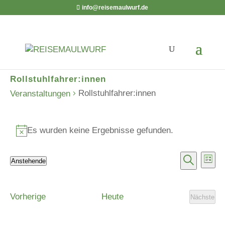
info@reisemaulwurf.de
Rollstuhlfahrer:innen
Rollstuhlfahrer:innen
Veranstaltungen
Veranstaltungen
Es wurden keine Ergebnisse gefunden.
Hinweis
Verans
Ver
Anstehende
Liste
Ans
Suche
Suche
Datum
Nav
und
wählen.
Veranstaltungen
Vorherige
Heute
Ansicht
Nächste
Veranst
Navigat