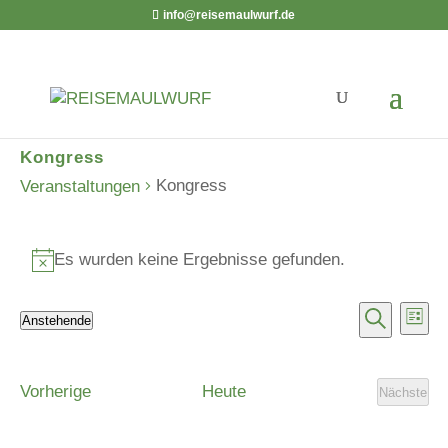
info@reisemaulwurf.de
Kongress
Kongress
Veranstaltungen
Veranstaltungen
Es wurden keine Ergebnisse gefunden.
Hinweis
Verans
Ver
Anstehende
Liste
Ans
Suche
Suche
Datum
Nav
und
wählen.
Veranstaltungen
Vorherige
Heute
Ansicht
Nächste
Veranst
Navigat