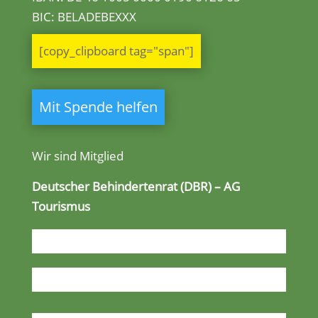
BIC: BELADEBEXXX
[copy_clipboard tag="span"]
Mit Spende helfen
Wir sind Mitglied
Deutscher Behindertenrat (DBR) – AG
Tourismus